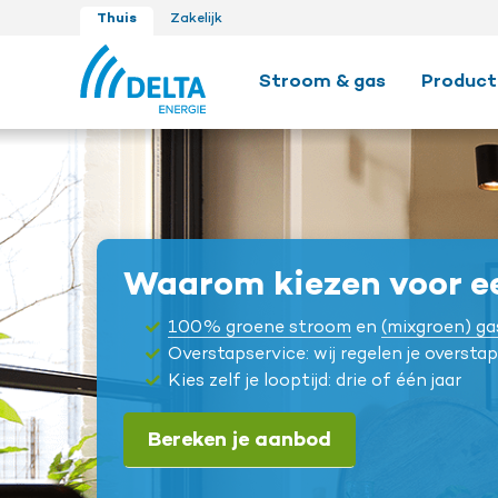
Thuis
Zakelijk
Stroom & gas
Product
Waarom kiezen voor ee
100% groene stroom
en
(mixgroen) ga
Overstapservice: wij regelen je overstap
Kies zelf je looptijd: drie of één jaar
Bereken je aanbod