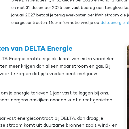
twee prijsperiodes: t/m 31 december 2026 en vanaf 1 januari 
en met 31 december 2026 een vast bedrag aan terugleverkost
januari 2027 betaal je terugleverkosten per kWh stroom die je
energiecontracten. Meer informatie vind je op
deltaenergie.n
ten van DELTA Energie
LTA Energie profiteer je als klant van extra voordelen.
ten meer krijgen dan alleen maar stroom en gas. Bij
oor te zorgen dat jij tevreden bent met jouw
t om je energie tarieven 1 jaar vast te leggen bij ons,
 hebt nergens omkijken naar en kunt direct genieten
 jaar vast energiecontract bij DELTA, dan draag je
 onze stroom komt uit duurzame bronnen zoals wind- en