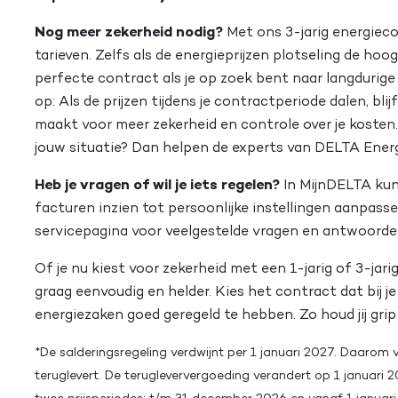
Nog meer zekerheid nodig?
Met ons 3-jarig energiecon
tarieven. Zelfs als de energieprijzen plotseling de hoogt
perfecte contract als je op zoek bent naar langdurige r
op: Als de prijzen tijdens je contractperiode dalen, blij
maakt voor meer zekerheid en controle over je kosten. 
jouw situatie? Dan helpen de experts van DELTA Energi
Heb je vragen of wil je iets regelen?
In MijnDELTA kun j
facturen inzien tot persoonlijke instellingen aanpasse
servicepagina voor veelgestelde vragen en antwoorden.
Of je nu kiest voor zekerheid met een 1-jarig of 3-jar
graag eenvoudig en helder. Kies het contract dat bij je
energiezaken goed geregeld te hebben. Zo houd jij grip
*
De salderingsregeling verdwijnt per 1 januari 2027. Daarom 
teruglevert. De terugleververgoeding verandert op 1 januari 