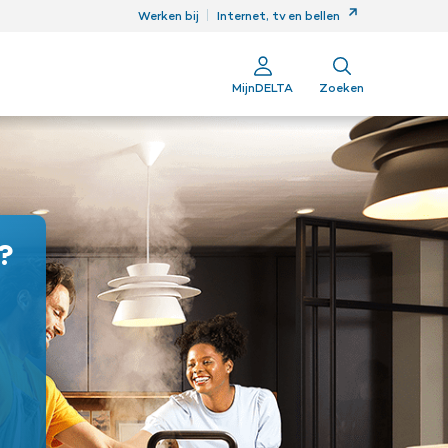
ren
Werken bij
Internet, tv en bellen
MijnDELTA
Zoeken
t?