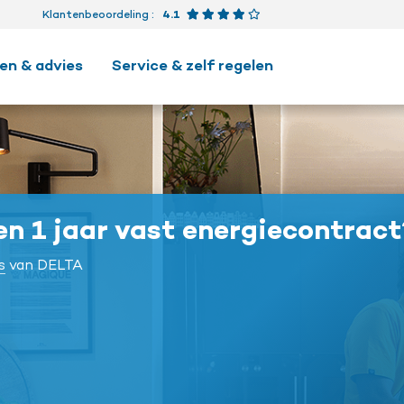
Beoordeling 4.1 van 5 ster
Klantenbeoordeling
:
4.1
en & advies
Service & zelf regelen
n 1 jaar vast energiecontrac
s
van DELTA