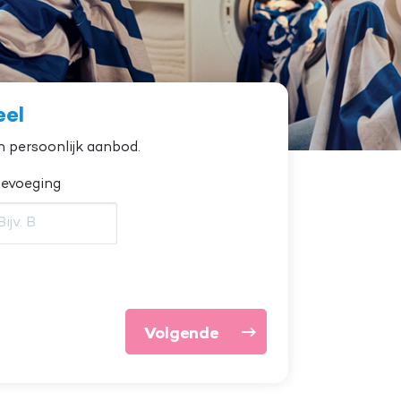
eel
n persoonlijk aanbod.
evoeging
Volgende