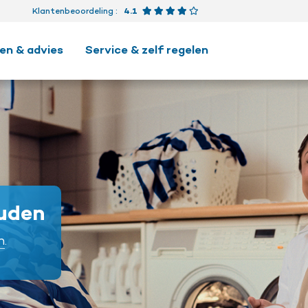
Beoordeling 4.1 van 5 ster
Klantenbeoordeling
:
4.1
en & advies
Service & zelf regelen
ouden
n
.