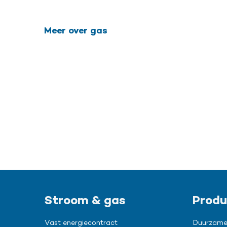
Meer over gas
Stroom & gas
Produ
Vast energiecontract
Duurzame