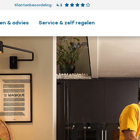
Beoordeling 4.1 van 5 ster
Klantenbeoordeling
:
4.1
en & advies
Service & zelf regelen