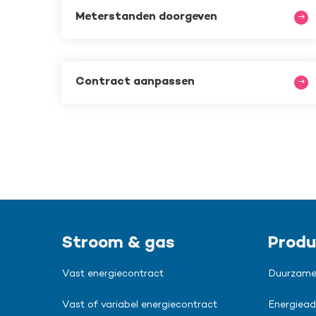
Meterstanden doorgeven
Contract aanpassen
Stroom & gas
Produ
Vast energiecontract
Duurzame
Vast of variabel energiecontract
Energiead