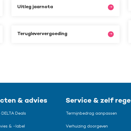
Uitleg jaarnota
Terugleververgoeding
cten & advies
Service & zelf rege
 DELTA Deals
Termijnbedrag aanpassen
vies & -label
Verhuizing doorgeven