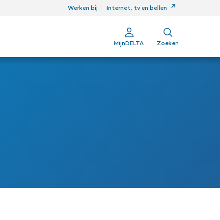
ren
Werken bij
Internet, tv en bellen
MijnDELTA
Zoeken