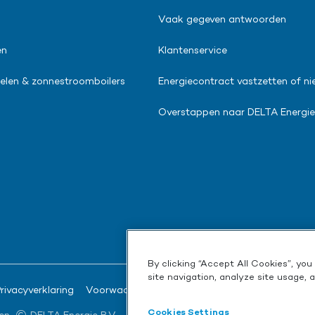
Vaak gegeven antwoorden
en
Klantenservice
len & zonnestroomboilers
Energiecontract vastzetten of ni
Overstappen naar DELTA Energie
By clicking “Accept All Cookies”, yo
site navigation, analyze site usage, 
rivacyverklaring
Voorwaarden en downloads
Cookies Settings