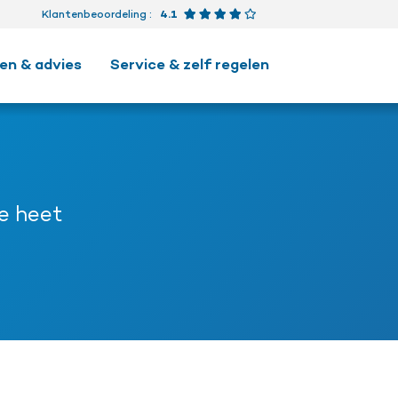
Beoordeling 4.1 van 5 ster
Klantenbeoordeling
:
4.1
en & advies
Service & zelf regelen
ie heet