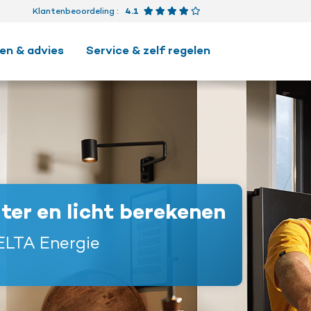
Beoordeling 4.1 van 5 ster
Klantenbeoordeling
:
4.1
en & advies
Service & zelf regelen
ter en licht berekenen
LTA Energie