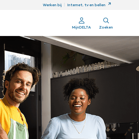
ren
Werken bij
Internet, tv en bellen
MijnDELTA
Zoeken