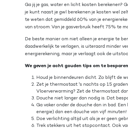
Ga jij je gas, water en licht kosten berekenen? G
je kunt naast je gwl berekenen je kosten wel zel
te weten dat gemiddeld 60% van je energiereken
van stroom. Van je gasverbruik heeft 75% te 
De beste manier om niet alleen je energie te be
daadwerkelijk te verlagen, is uiteraard minder ver
energierekening, maar je verlaagt ook de uitstoo
We geven je acht gouden tips om te besparen
Houd je binnendeuren dicht. Zo blijft de w
Zet je thermostaat 's nachts op 15 graden.
Vloerverwarming? Zet de thermostaat dan
Douche niet langer dan nodig is. Dat bespa
Ga vaker onder de douche dan in bad. Een b
energie) dan een douche van vijf minuten!
Doe verlichting altijd uit als je er geen ge
Trek stekkers uit het stopcontact. Ook van