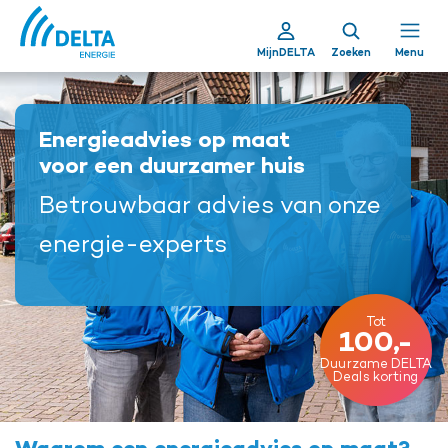
MijnDELTA
Zoeken
Menu
Energieadvies op maat
voor een duurzamer huis
Betrouwbaar advies van onze
energie-experts
Tot
100,-
Duurzame DELTA
Deals korting