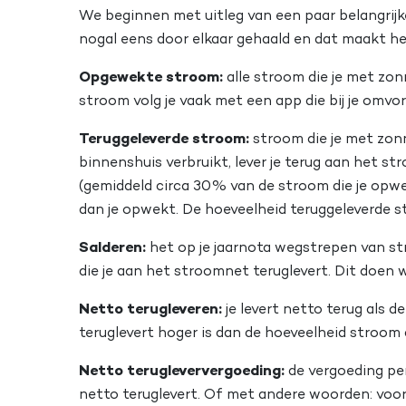
We beginnen met uitleg van een paar belangrij
nogal eens door elkaar gehaald en dat maakt he
Opgewekte stroom:
alle stroom die je met z
stroom volg je vaak met een app die bij je omvo
Teruggeleverde stroom:
stroom die je met zonn
binnenshuis verbruikt, lever je terug aan het st
(gemiddeld circa 30% van de stroom die je opwek
dan je opwekt. De hoeveelheid teruggeleverde s
Salderen:
het op je jaarnota wegstrepen van s
die je aan het stroomnet teruglevert. Dit doen 
Netto terugleveren:
je levert netto terug als 
teruglevert hoger is dan de hoeveelheid stroom
Netto terugleververgoeding:
de vergoeding per
netto teruglevert. Of met andere woorden: voor 