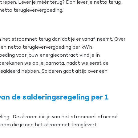
epen. Lever je méér terug? Dan lever je netto terug.
netto terugleververgoeding.
an het stroomnet terug dan dat je er vanaf neemt. Over
s een netto terugleververgoeding per kWh
oeding voor jouw energiecontract vind je in
erekenen we op je jaarnota, nadat we eerst de
aldeerd hebben. Salderen gaat altijd over een
an de salderingsregeling per 1
geling. De stroom die je van het stroomnet afneemt
oom die je aan het stroomnet teruglevert.