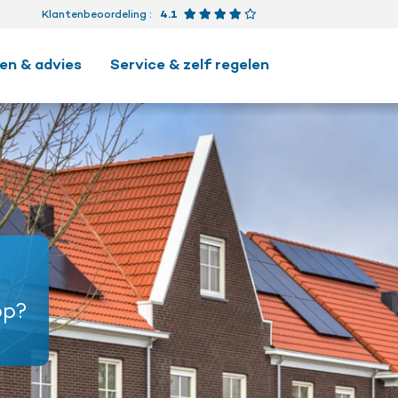
Beoordeling 4.1 van 5 ster
Klantenbeoordeling
:
4.1
en & advies
Service & zelf regelen
op?