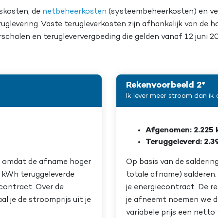
gskosten, de
netbeheerkosten
(systeembeheerkosten) en ver
teruglevering. Vaste terugleverkosten zijn afhankelijk van de 
rschalen en terugleververgoeding die gelden vanaf 12 juni 2
Rekenvoorbeeld 2*
Ik lever meer stroom dan ik
Afgenomen: 2.225
Teruggeleverd: 2.
ren omdat de afname hoger
Op basis van de salderin
99 kWh teruggeleverde
totale afname) salderen. 
contract. Over de
je energiecontract. De r
je de stroomprijs uit je
je afneemt noemen we de n
variabele prijs een nett