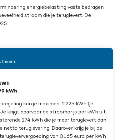
mindering energiebelasting vaste bedragen
hoeveelheid stroom die je teruglevert. De
025.
 afneem
 kWh
399 kWh
gsregeling kun je maximaal 2.225 kWh (je
Je krijgt daarvoor de stroomprijs per kWh uit
esterende 174 kWh die je meer teruglevert dan
etto teruglevering. Daarover krijg je bij de
o terugleververgoeding van 0,165 euro per kWh